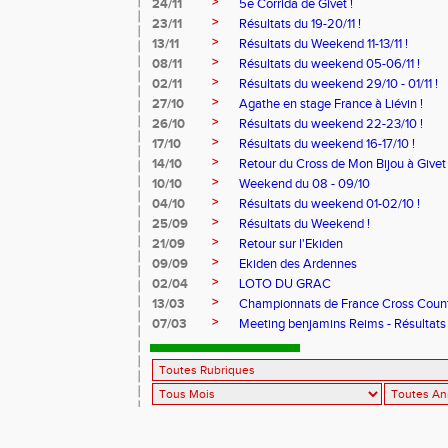
>
24/11
5e Corrida de Givet !
>
23/11
Résultats du 19-20/11 !
>
13/11
Résultats du Weekend 11-13/11 !
>
08/11
Résultats du weekend 05-06/11 !
>
02/11
Résultats du weekend 29/10 - 01/11 !
>
27/10
Agathe en stage France à Liévin !
>
26/10
Résultats du weekend 22-23/10 !
>
17/10
Résultats du weekend 16-17/10 !
>
14/10
Retour du Cross de Mon Bijou à Givet 
>
10/10
Weekend du 08 - 09/10
>
04/10
Résultats du weekend 01-02/10 !
>
25/09
Résultats du Weekend !
>
21/09
Retour sur l'Ekiden
>
09/09
Ekiden des Ardennes
>
02/04
LOTO DU GRAC
>
13/03
Championnats de France Cross Coun
>
07/03
Meeting benjamins Reims - Résultats