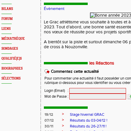
Évènement
BILANS
FORUM
Le Grac athlétisme vous souhaite à toutes et à
2023. Tout d'abord, une bonne santé essenti
LIENS
nos vœux de réussite pour vos projets sportif
MÉDIATHÈQUE
A bientôt sur la piste et surtout dimanche 06
de cross à Nouzonville.
SONDAGES
QUALIFIÉ(E)S
les Réactions
BIOGRAPHIES
Commentez cette actualité
Pour commenter une actualité il faut posséder un compt
SÉLECTIONS
rubrique ci-dessous pour vous identifier ou vous crée
Login (Email)
:
Mot de Passe
:
>
19/12
Stage hivernal GRAC
>
07/12
Résultats du 03-04/12 !
>
30/11
Résultats du 26-27/11 !