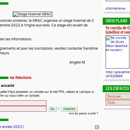
d'Athlétisme.
acances scolaires, le GRAC organise un stage hivernal de 2
GROS PLANS
cembre 2022 à Vrigne-aux-bois. Ce stage est ouvert de
5e corrida de G
labellisé et rou
tes les informations.
gnements et pour les inscriptions, veuillez contacter Sandrine
îneurs.
Angèle M.
http://gracathl
id=320899
les Réactions
actualité
LES ESPACES
ité il faut posséder un compte sur le site FFA, utilisez la rubrique ci-
fier ou vous créer un compte.
|
mot de passe oublié ?
 année 2023 !