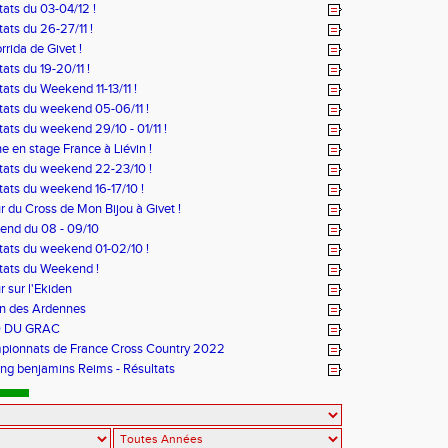
tats du 03-04/12 !
tats du 26-27/11 !
rrida de Givet !
ats du 19-20/11 !
tats du Weekend 11-13/11 !
tats du weekend 05-06/11 !
tats du weekend 29/10 - 01/11 !
e en stage France à Liévin !
tats du weekend 22-23/10 !
tats du weekend 16-17/10 !
r du Cross de Mon Bijou à Givet !
nd du 08 - 09/10
tats du weekend 01-02/10 !
tats du Weekend !
r sur l'Ekiden
n des Ardennes
 DU GRAC
ionnats de France Cross Country 2022
ng benjamins Reims - Résultats