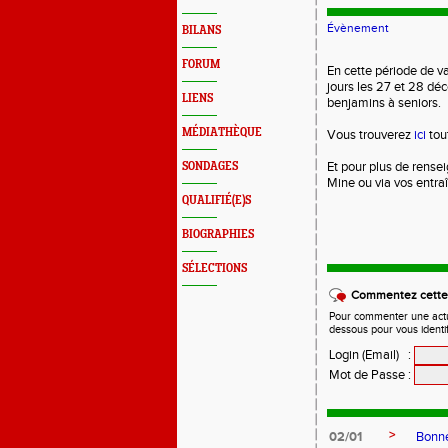
Évènement
BILANS
FORUM
En cette période de v
jours les 27 et 28 dé
LIENS
benjamins à seniors.
MÉDIATHÈQUE
Vous trouverez
ici
tou
Et pour plus de rensei
SONDAGES
Mine ou via vos entra
QUALIFIÉ(E)S
BIOGRAPHIES
SÉLECTIONS
Commentez cette 
Pour commenter une actual
dessous pour vous identi
Login (Email)
:
Mot de Passe
:
>
02/01
Bonne