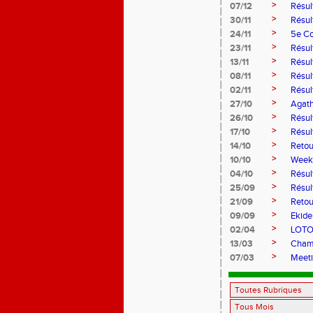
>
07/12
Résul
>
30/11
Résul
>
24/11
5e Co
>
23/11
Résult
>
13/11
Résul
>
08/11
Résul
>
02/11
Résul
>
27/10
Agath
>
26/10
Résul
>
17/10
Résul
>
14/10
Retou
>
10/10
Weeke
>
04/10
Résul
>
25/09
Résul
>
21/09
Retou
>
09/09
Ekide
>
02/04
LOTO
>
13/03
Champ
>
07/03
Meeti