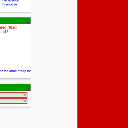
Fédération
Française
ivet : 10km
lant !
etisme.athle.fr/asp.net/espaces.news/news.aspx?